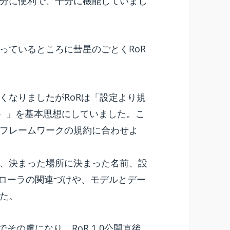
分に便利で、十分に機能していまし
っているところに彗星のごとくRoR
くなりましたがRoRは「設定より規
ion. CoC）」を基本思想にしていました。こ
フレームワークの規約に合わせよ
、決まった場所に決まった名前、設
トローラの関連づけや、モデルとデー
た。
その虜になり、RoR 1.0公開直後