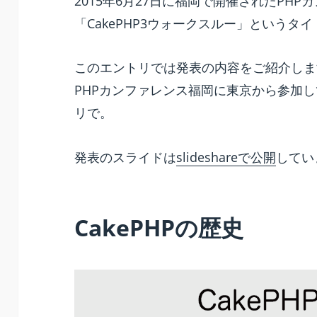
2015年6月27日に福岡で開催されたPHP
itt
c
ai
e
er
a
er
「CakePHP3ウォークスルー」というタ
er
e
l
n
p
e
b
ot
a
st
このエントリでは発表の内容をご紹介しま
o
e
p
PHPカンファレンス福岡に東京から参加
o
er
リで。
k
発表のスライドは
slideshareで公開
してい
CakePHPの歴史