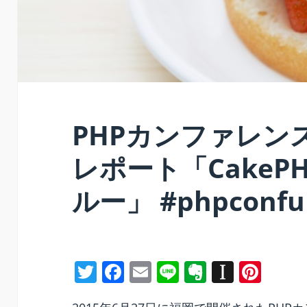
PHPカンファレンス
レポート「CakeP
ルー」 #phpconfu
T
F
E
Li
E
In
Pi
w
a
m
n
v
st
nt