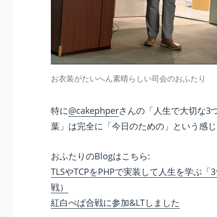
お衣装がたいへん素晴らしい司会のおふたり
特に
@cakephper
さんの「人生で大切な3つ
葉」は完全に「今日のための」という感じ
おふたりのBlogはこちら:
TLSやTCPをPHPで実装して人生を学ぶ
戦）
紅白ぺぱ合戦に参加&LTしました