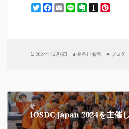
T
F
E
Li
E
In
Pi
w
a
m
n
v
st
nt
itt
c
ai
e
er
a
er
er
e
l
n
p
e
b
ot
a
st
o
e
p
投
作
カ
2024年12月6日
長谷川 智希
ブログ
o
er
稿
成
テ
日:
者
ゴ
k
リ
ー
投
稿
前
iOSDC Japan 2024を主催
前
ナ
の
ビ