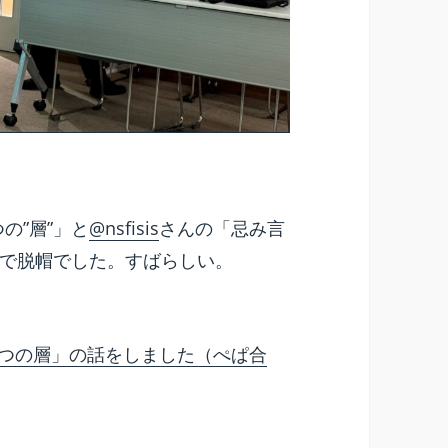
の”層”」と
@nsfisis
さんの「忌み言
で脱帽でした。すばらしい。
「3つの層」の話をしました（ぺぱ合