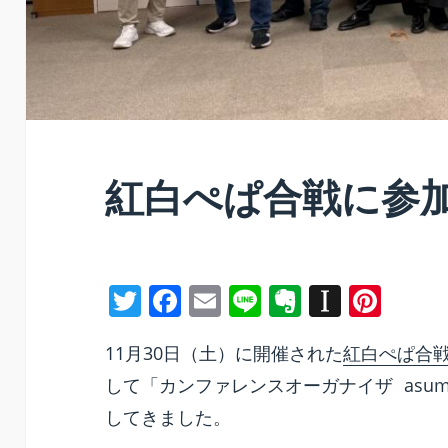
紅白ぺぱ合戦に参
T
F
E
Li
E
In
Pi
w
a
m
n
v
st
nt
11月30日（土）に開催された
紅白ぺぱ合
itt
c
ai
e
er
a
er
して「カンファレンスオーガナイザ asum
er
e
l
n
p
e
してきました。
b
ot
a
st