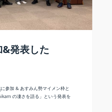
加&発表した
戦
に参加 & あすみん勢マイメン枠と
ikam の凄さを語る」という発表を