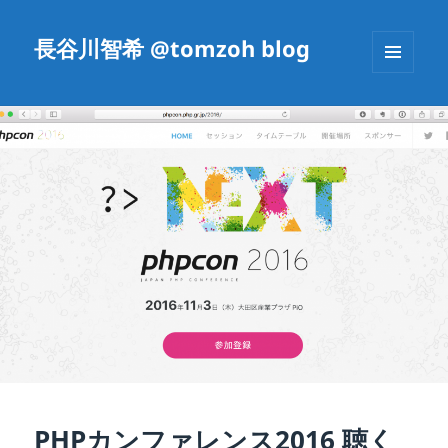
長谷川智希 @tomzoh blog
メニュ
ーとウ
ィジェ
ット
PHPカンファレンス2016 聴く