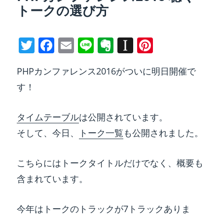
トークの選び方
T
F
E
Li
E
In
Pi
w
a
m
n
v
st
nt
PHPカンファレンス2016がついに明日開催で
itt
c
ai
e
er
a
er
す！
er
e
l
n
p
e
b
ot
a
st
タイムテーブル
は公開されています。
o
e
p
そして、今日、
トーク一覧
も公開されました。
o
er
k
こちらにはトークタイトルだけでなく、概要も
含まれています。
今年はトークのトラックが7トラックありま