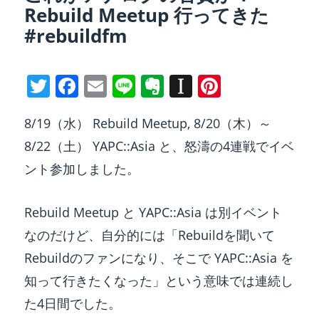
Rebuild Meetup 行ってきた
#rebuildfm
T
F
E
Li
E
In
Pi
w
a
m
n
v
st
nt
8/19（水） Rebuild Meetup, 8/20（木）～
itt
c
ai
e
er
a
er
8/22（土） YAPC::Asia と、怒濤の4連戦でイベ
er
e
l
n
p
e
ント参加しました。
b
ot
a
st
o
e
p
Rebuild Meetup と YAPC::Asia は別イベント
o
er
なのだけど、自分的には「Rebuildを聞いて
k
Rebuildのファンになり、そこで YAPC::Asia を
知って行きたくなった」という意味では連続し
た4日間でした。