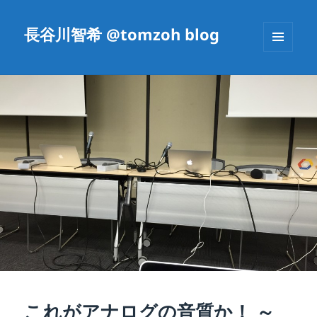
長谷川智希 @tomzoh blog
メニュ
ーとウ
ィジェ
ット
これがアナログの音質か！ ～