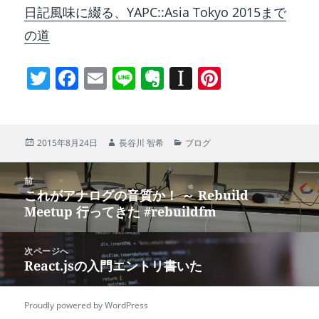
日記風味に綴る、YAPC::Asia Tokyo 2015まで
の道
T
F
E
Li
E
In
Pi
w
a
m
n
v
st
nt
itt
c
ai
e
er
a
er
er
e
l
n
p
e
投
作
カ
2015年8月24日
長谷川 智希
ブログ
稿
成
テ
b
ot
a
st
日:
者
ゴ
投
リ
前
o
e
p
これがアナログの音質か！ ～ Rebuild
ー
稿
前
o
er
Meetup 行ってきた #rebuildfm
ナ
の
k
ビ
投
次ページへ
ゲ
React.jsの入門エントリ書いた
稿:
次
ー
の
Proudly powered by WordPress
シ
投