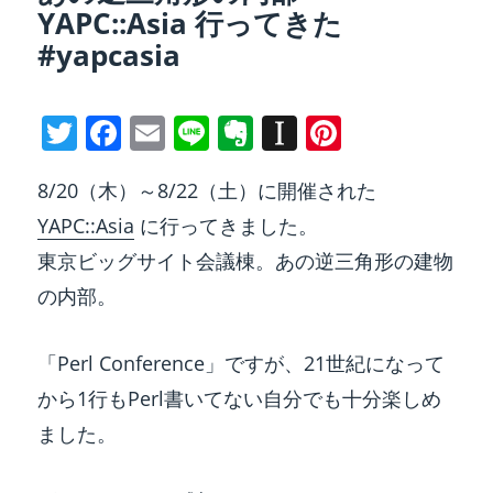
YAPC::Asia 行ってきた
#yapcasia
T
F
E
Li
E
In
Pi
w
a
m
n
v
st
nt
8/20（木）～8/22（土）に開催された
itt
c
ai
e
er
a
er
YAPC::Asia
に行ってきました。
er
e
l
n
p
e
東京ビッグサイト会議棟。あの逆三角形の建物
b
ot
a
st
の内部。
o
e
p
o
er
「Perl Conference」ですが、21世紀になって
k
から1行もPerl書いてない自分でも十分楽しめ
ました。