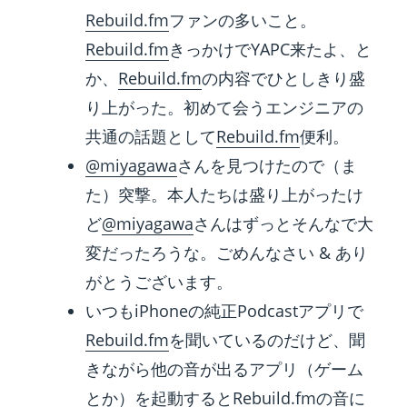
Rebuild.fm
ファンの多いこと。
Rebuild.fm
きっかけでYAPC来たよ、と
か、
Rebuild.fm
の内容でひとしきり盛
り上がった。初めて会うエンジニアの
共通の話題として
Rebuild.fm
便利。
@miyagawa
さんを見つけたので（ま
た）突撃。本人たちは盛り上がったけ
ど
@miyagawa
さんはずっとそんなで大
変だったろうな。ごめんなさい & あり
がとうございます。
いつもiPhoneの純正Podcastアプリで
Rebuild.fm
を聞いているのだけど、聞
きながら他の音が出るアプリ（ゲーム
とか）を起動すると
Rebuild.fm
の音に