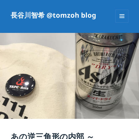
長谷川智希 @tomzoh blog
メニュ
ーとウ
ィジェ
ット
あの逆三角形の内部 ～