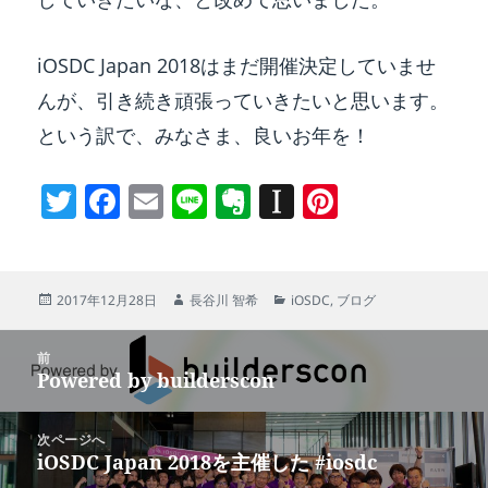
iOSDC Japan 2018はまだ開催決定していませ
んが、引き続き頑張っていきたいと思います。
という訳で、みなさま、良いお年を！
T
F
E
Li
E
In
Pi
w
a
m
n
v
st
nt
itt
c
ai
e
er
a
er
er
e
l
n
p
e
投
作
カ
2017年12月28日
長谷川 智希
iOSDC
,
ブログ
稿
成
テ
b
ot
a
st
日:
者
ゴ
投
リ
前
o
e
p
Powered by builderscon
ー
稿
前
o
er
ナ
の
k
次ページへ
ビ
投
iOSDC Japan 2018を主催した #iosdc
次
ゲ