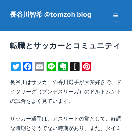
長谷川智希 @tomzoh blog
メニュ
ーとウ
ィジェ
ット
転職とサッカーとコミュニティ
T
F
E
Li
E
In
Pi
w
a
m
n
v
st
nt
長谷川はサッカーの香川選手が大変好きで、ド
itt
c
ai
e
er
a
er
イツリーグ（ブンデスリーガ）のドルトムント
er
e
l
n
p
e
の試合をよく見ています。
b
ot
a
st
o
e
p
サッカー選手は、アスリートの常として、好調
o
er
な時期とそうでない時期があり、また、タイミ