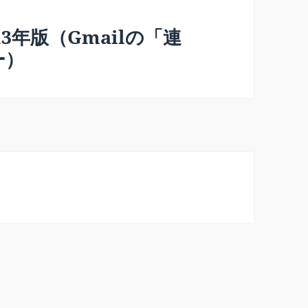
013年版（Gmailの「連
ー）