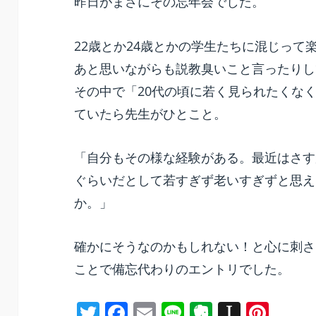
昨日がまさにその忘年会でした。
b
ot
a
st
o
e
p
22歳とか24歳とかの学生たちに混じって
o
er
あと思いながらも説教臭いこと言ったりし
k
その中で「20代の頃に若く見られたくな
ていたら先生がひとこと。
「自分もその様な経験がある。最近はさす
ぐらいだとして若すぎず老いすぎずと思え
か。」
確かにそうなのかもしれない！と心に刺さ
ことで備忘代わりのエントリでした。
T
F
E
Li
E
In
Pi