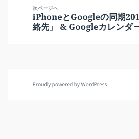
稿:
ー
次ページへ
シ
iPhoneとGoogleの同期2
次
ョ
絡先」 & Googleカレンダ
の
ン
投
稿:
Proudly powered by WordPress