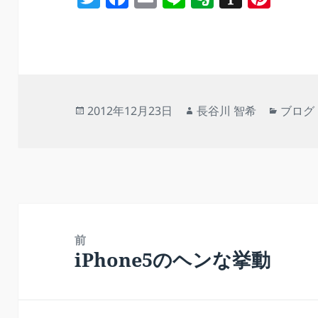
w
a
m
n
v
st
nt
itt
c
ai
e
er
a
er
er
e
l
n
p
e
b
ot
a
st
o
e
p
投
作
カ
2012年12月23日
長谷川 智希
ブログ
o
er
稿
成
テ
日:
者
ゴ
k
リ
ー
投
稿
前
iPhone5のヘンな挙動
前
ナ
の
ビ
投
ゲ