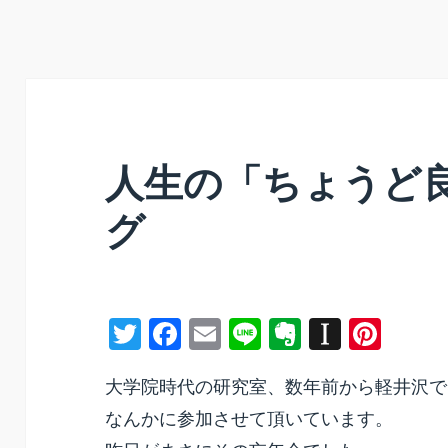
人生の「ちょうど
グ
T
F
E
Li
E
In
Pi
w
a
m
n
v
st
nt
大学院時代の研究室、数年前から軽井沢で
itt
c
ai
e
er
a
er
なんかに参加させて頂いています。
er
e
l
n
p
e