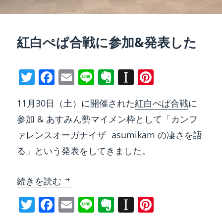
紅白ぺぱ合戦に参加&発表した
T
F
E
Li
E
In
Pi
w
a
m
n
v
st
nt
11月30日（土）に開催された
紅白ぺぱ合戦
に
itt
c
ai
e
er
a
er
参加 & あすみん勢マイメン枠として「カンフ
er
e
l
n
p
e
ァレンスオーガナイザ asumikam の凄さを語
b
ot
a
st
る」という発表をしてきました。
o
e
p
o
er
紅白ぺぱ合戦に参加&発表した
続きを読む
k
T
F
E
Li
E
In
Pi
w
a
m
n
v
st
nt