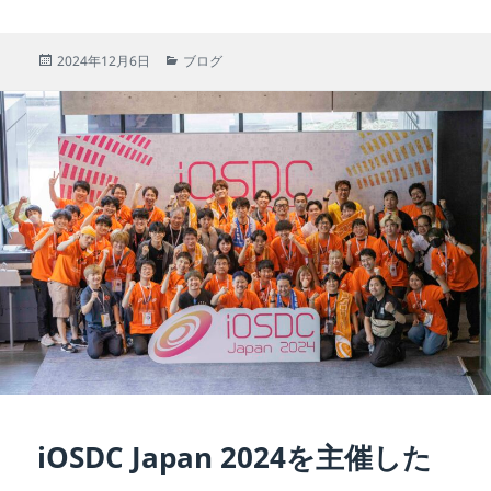
itt
c
ai
e
er
a
er
er
e
l
n
p
e
投
カ
2024年12月6日
ブログ
稿
テ
b
ot
a
st
日:
ゴ
リ
o
e
p
ー
o
er
k
iOSDC Japan 2024を主催した