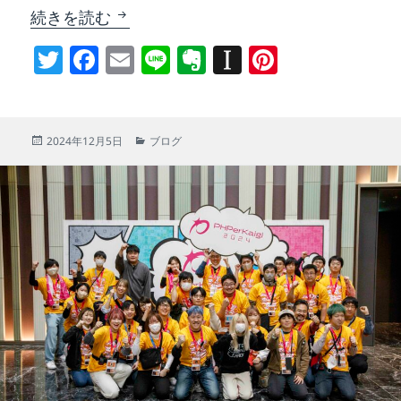
iOSDC Japan 2024を主催した
続きを読む
T
F
E
Li
E
In
Pi
w
a
m
n
v
st
nt
itt
c
ai
e
er
a
er
er
e
l
n
p
e
投
カ
2024年12月5日
ブログ
稿
テ
b
ot
a
st
日:
ゴ
リ
o
e
p
ー
o
er
k