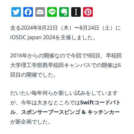
T
F
E
Li
E
In
Pi
w
a
m
n
v
st
nt
去る2024年8月22日（木）〜8月24日（土）に
itt
c
ai
e
er
a
er
iOSDC Japan 2024を主催しました。
er
e
l
n
p
e
b
ot
a
st
2016年からの開催なので今回で9回目、早稲田
o
e
p
大学理工学部西早稲田キャンパスでの開催は6
o
er
回目の開催でした。
k
だいたい毎年何らか新しい試みをしています
が、今年は大きなところでは
Swiftコードバト
ル
、
スポンサーブースビンゴ & キッチンカー
が新企画でした。