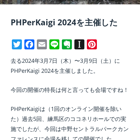
PHPerKaigi 2024を主催した
T
F
E
Li
E
In
Pi
w
a
m
n
v
st
nt
去る2024年3月7日（木）〜3月9日（土）に
itt
c
ai
e
er
a
er
PHPerKaigi 2024を主催しました。
er
e
l
n
p
e
b
ot
a
st
今回の開催の特長は何と言っても会場ですね！
o
e
p
o
er
PHPerKaigiは（1回のオンライン開催を除い
k
た）過去5回、練馬区のココネリホールでの実
施でしたが、今回は中野セントラルパークカン
ファレンスに会場を移しての開催でした。