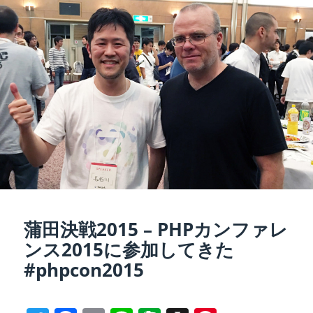
b
ot
a
st
日:
ゴ
リ
o
e
p
ー
o
er
k
蒲田決戦2015 – PHPカンファレ
ンス2015に参加してきた
#phpcon2015