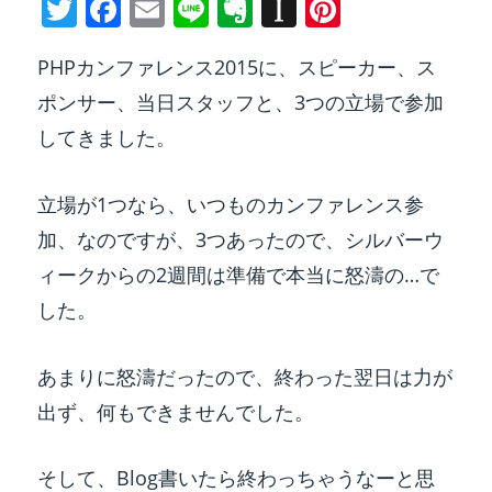
T
F
E
Li
E
In
Pi
w
a
m
n
v
st
nt
PHPカンファレンス2015に、スピーカー、ス
itt
c
ai
e
er
a
er
ポンサー、当日スタッフと、3つの立場で参加
er
e
l
n
p
e
してきました。
b
ot
a
st
o
e
p
立場が1つなら、いつものカンファレンス参
o
er
加、なのですが、3つあったので、シルバーウ
k
ィークからの2週間は準備で本当に怒濤の…で
した。
あまりに怒濤だったので、終わった翌日は力が
出ず、何もできませんでした。
そして、Blog書いたら終わっちゃうなーと思