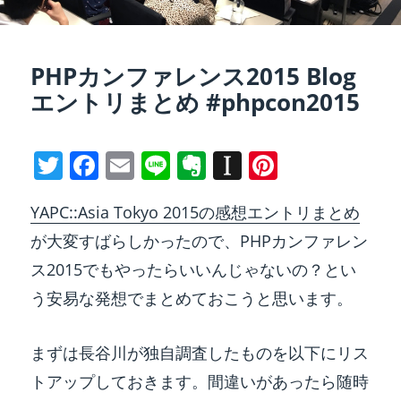
PHPカンファレンス2015 Blog
エントリまとめ #phpcon2015
T
F
E
Li
E
In
Pi
w
a
m
n
v
st
nt
YAPC::Asia Tokyo 2015の感想エントリまとめ
itt
c
ai
e
er
a
er
が大変すばらしかったので、PHPカンファレン
er
e
l
n
p
e
ス2015でもやったらいいんじゃないの？とい
b
ot
a
st
う安易な発想でまとめておこうと思います。
o
e
p
o
er
まずは長谷川が独自調査したものを以下にリス
k
トアップしておきます。間違いがあったら随時