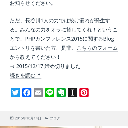
お知らせください。
ただ、長谷川1人の力では抜け漏れが発生す
る。みんなの力をオラに貸してくれ！というこ
とで、PHPカンファレンス2015に関するBlog
エントリを書いた方、是非、
こちらのフォーム
から教えてください！
→ 2015/12/17 締め切りました
PHPカンファレンス2015 Blogエントリま
続きを読む
T
F
E
Li
E
In
Pi
w
a
m
n
v
st
nt
itt
c
ai
e
er
a
er
er
e
l
n
p
e
投
カ
2015年10月14日
ブログ
稿
テ