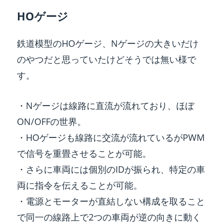
o
e
p
HOゲージ
o
er
k
鉄道模型のHOゲージ、Nゲージの大きいだけ
のやつだと思っていたけどそうでは無い様で
す。
・Nゲージは線路に直流が流れており、ほぼ
ON/OFFの世界。
・HOゲージも線路に交流が流れているがPWM
で信号を重畳させることが可能。
・さらに車両には個別のIDが振られ、特定の車
両に指令を伝えることが可能。
・電源とモーターが直結しない構成を取ること
で同一の線路上で2つの車両が逆の向きに動く