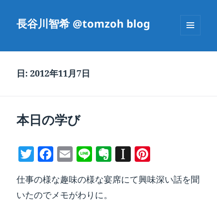
長谷川智希 @tomzoh blog
メニュ
ーとウ
ィジェ
ット
日:
2012年11月7日
本日の学び
T
F
E
Li
E
In
Pi
w
a
m
n
v
st
nt
仕事の様な趣味の様な宴席にて興味深い話を聞
itt
c
ai
e
er
a
er
いたのでメモがわりに。
er
e
l
n
p
e
b
ot
a
st