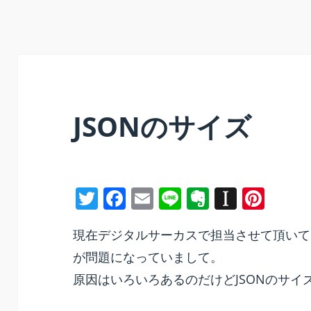
JSONのサイズ
T
F
E
Li
E
In
Pi
w
a
m
n
v
st
nt
現在デジタルサーカスで担当させて頂いて
itt
c
ai
e
er
a
er
が問題になっていまして。
er
e
l
n
p
e
原因はいろいろあるのだけどJSONのサ
b
ot
a
st
o
e
p