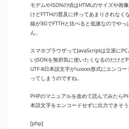
モデムやISDNの頃はHTMLのサイズや
o
er
けどFTTHの普及に伴ってあまりされな
k
線が3GでFTTHと比べると低速なのでや
ん。
スマホブラウザってJavaScriptは立派
いJSONを無邪気に使いたくなるのだけどPHPの
UTF-8日本語文字が\uxxxx形式にエン
ってしまうのですね。
PHPのマニュアルを改めて読んでみたらPH
本語文字をエンコードせずに出力できそう
[php]