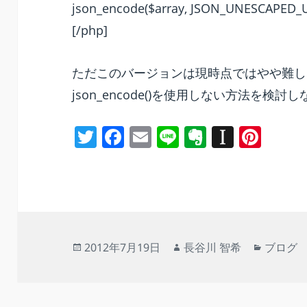
json_encode($array, JSON_UNESCAPED_
[/php]
ただこのバージョンは現時点ではやや難し
json_encode()を使用しない方法を検
T
F
E
Li
E
In
Pi
w
a
m
n
v
st
nt
itt
c
ai
e
er
a
er
er
e
l
n
p
e
b
ot
a
st
o
e
p
投
作
カ
2012年7月19日
長谷川 智希
ブログ
o
er
稿
成
テ
日:
者
ゴ
k
リ