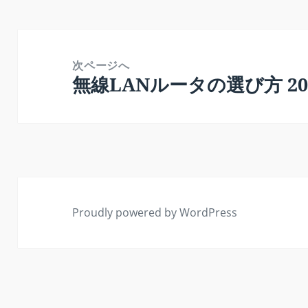
ー
投
稿
次ページへ
無線LANルータの選び方 20
次
ナ
の
ビ
投
ゲ
稿:
ー
シ
ョ
Proudly powered by WordPress
ン