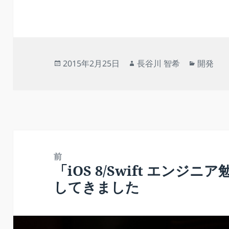
itt
c
ai
e
er
a
er
er
e
l
n
p
e
b
ot
a
st
o
e
p
投
作
カ
2015年2月25日
長谷川 智希
開発
o
er
稿
成
テ
日:
者
ゴ
k
リ
ー
投
稿
前
「iOS 8/Swift エン
前
ナ
してきました
の
ビ
投
ゲ
稿:
ー