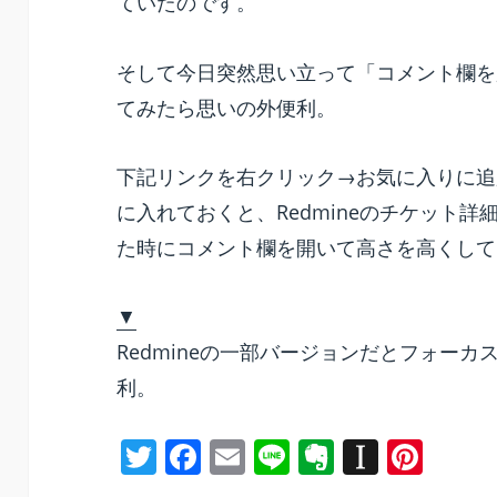
ていたのです。
b
ot
a
st
o
e
p
そして今日突然思い立って「コメント欄を
o
er
てみたら思いの外便利。
k
下記リンクを右クリック→お気に入りに追
に入れておくと、Redmineのチケット
た時にコメント欄を開いて高さを高くして
▼
Redmineの一部バージョンだとフォー
利。
T
F
E
Li
E
In
Pi
w
a
m
n
v
st
nt