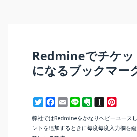
Redmineでチケ
になるブックマー
T
F
E
Li
E
In
Pi
w
a
m
n
v
st
nt
弊社ではRedmineをかなりヘビーユー
itt
c
ai
e
er
a
er
ントを追加するときに毎度毎度入力欄を縦
er
e
l
n
p
e