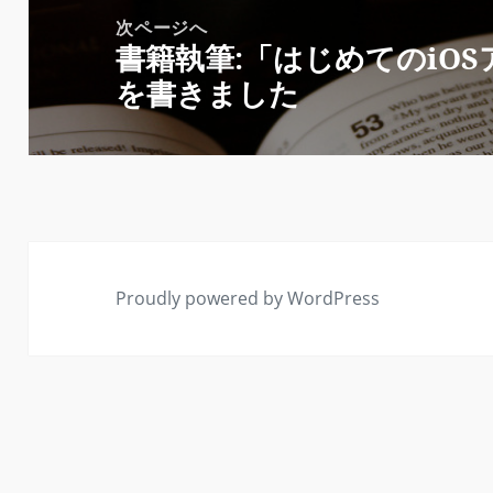
シ
次ページへ
ョ
書籍執筆:「はじめてのiO
次
ン
を書きました
の
投
稿:
Proudly powered by WordPress