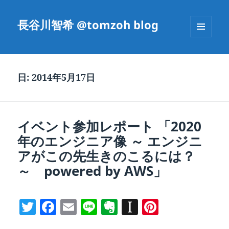
長谷川智希 @tomzoh blog
メニュ
ーとウ
ィジェ
ット
日:
2014年5月17日
イベント参加レポート 「2020
年のエンジニア像 ～ エンジニ
アがこの先生きのこるには？
～ powered by AWS」
T
F
E
Li
E
In
Pi
w
a
m
n
v
st
nt