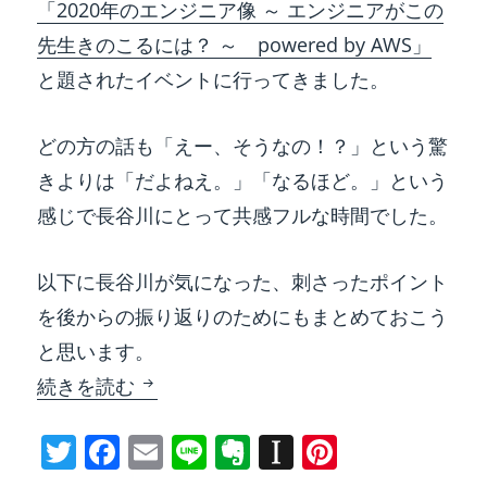
「2020年のエンジニア像 ～ エンジニアがこの
itt
c
ai
e
er
a
er
先生きのこるには？ ～ powered by AWS」
er
e
l
n
p
e
と題されたイベントに行ってきました。
b
ot
a
st
o
e
p
どの方の話も「えー、そうなの！？」という驚
o
er
きよりは「だよねえ。」「なるほど。」という
k
感じで長谷川にとって共感フルな時間でした。
以下に長谷川が気になった、刺さったポイント
を後からの振り返りのためにもまとめておこう
と思います。
イベント参加レポート 「2020年のエンジ
続きを読む
T
F
E
Li
E
In
Pi
w
a
m
n
v
st
nt