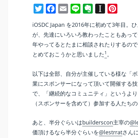
T
F
E
Li
E
In
Pi
w
a
m
n
v
st
nt
iOSDC Japan を2016年に初めて3
itt
c
ai
e
er
a
er
が、先達にいろいろ教わったこともあって
er
e
l
n
p
e
年やってるとたまに相談されたりするので、
b
ot
a
st
1
とめておこうかと思いました
。
o
e
p
o
er
以下は全部、自分が主催している様な「ボ
k
業にスポンサーになって頂いて開催する技
で、「継続的なコミュニティ」というより
（スポンサーを含めて）参加する人たちの
あと、半分ぐらいは
builderscon
主宰の
@le
価頂けるなら半分ぐらいを
@lestrrat
さん